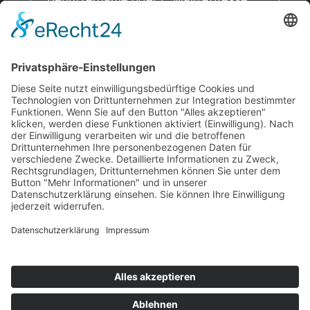
Erforderlich
Passwort
*
Anmelden
Angemeldet bleiben
Passwort vergessen?