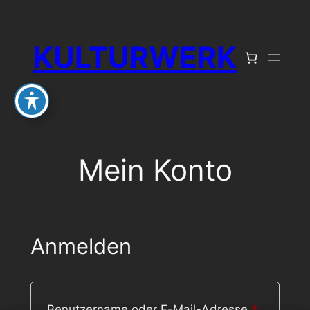
Zum
Inhalt
KULTURWERK
springen
Mein Konto
Anmelden
Erforderl
Benutzername oder E-Mail-Adresse
*